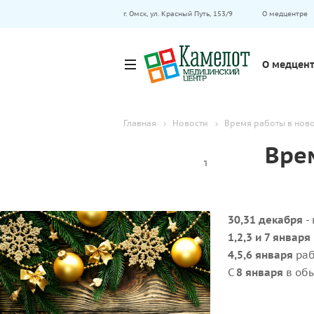
г. Омск, ул. Красный Путь, 153/9
О медцентре
О медцен
Главная
Новости
Время работы в нов
Вре
30,31 декабря
-
1,2,3 и 7 января
4,5,6 января
раб
С
8 января
в об