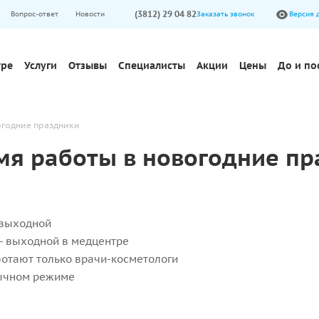
(3812) 29 04 82
Вопрос-ответ
Новости
Заказать звонок
Версия 
тре
Услуги
Отзывы
Специалисты
Акции
Цены
До и по
огодние праздники
мя работы в новогодние пр
 выходной
- выходной в медцентре
отают только врачи-косметологи
ычном режиме