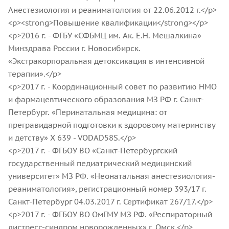
Анестезиология и реаниматология от 22.06.2012 г.</p>
<p><strong>Повышение квалификации</strong></p>
<p>2016 г. - ФГБУ «СФБМЦ им. Ак. Е.Н. Мешалкина»
Минздрава России г. Новосибирск.
«Экстракорпоральная детоксикация в интенсивной
терапии».</p>
<p>2017 г. - Координационный совет по развитию НМО
и фармацевтического образования МЗ РФ г. Санкт-
Петербург. «Перинатальная медицина: от
прегравидарной подготовки к здоровому материнству
и детству» X 639 - VODAD58S.</p>
<p>2017 г. - ФГБОУ ВО «Санкт-Петербургский
государственный педиатрический медицинский
университет» МЗ РФ. «Неонатальная анестезиология-
реаниматология», регистрационный номер 393/17 г.
Санкт-Петербург 04.03.2017 г. Сертификат 267/17.</p>
<p>2017 г. - ФГБОУ ВО ОмГМУ МЗ РФ. «Респираторный
дистресс-синдром новорожденных» г. Омск.</p>